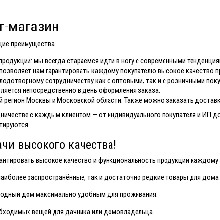
т-магазин
щие преимущества:
родукции: мы всегда стараемся идти в ногу с современными тенденция
позволяет нам гарантировать каждому покупателю высокое качество п
плодотворному сотрудничеству как с оптовыми, так и с розничными пок
вляется непосредственно в день оформления заказа.
 регион Москвы и Московской области. Также можно заказать доставку
ничестве с каждым клиентом — от индивидуального покупателя и ИП до
нтируются.
ачи высокого качества!
рантировать высокое качество и функциональность продукции каждому 
наиболее распространённые, так и достаточно редкие товары для дома 
ородный дом максимально удобным для проживания.
обходимых вещей для дачника или домовладельца.